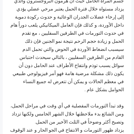
جسم المرأة الحامل حيث أن هرمون البروجسترون والذي
يزداد مستواه خلال فترة الحمل يعتبر مرخي عضلي يؤدي
إلى إرخاء عضلات الجدران الوعائية و حدوث ركودة دموية
داخل الأوردة، و كذلك فإن العامل الميكانيكي يلعب دوراً هام
في حدوث التورمات في الطرفين السفليين ، مع تقدم
الحمل و زيادة حجم الرحم نتيجة نمو الجنين فإن ذلك
سيسبب انضغاط الأوردة في الحوض والتي تحمل الدم
القادم من الطرفين السفليين ، بالتالي سيحدث احتباس
سوائل يسبب توذم وانتفاخ الأطراف عند الحامل دون أن
يكون ذلك مشكلة مرضية هامة فهو أمر فيزيولوجي طبيعي
في معظم الحالات و يمكن أن تتعرض له جميع النساء
الحوامل بشكل عام .
وقد تبدأ التورمات المفصلية في أي وقت في مراحل الحمل،
ومن الشائع بدء ملاحظتها خلال الشهر الخامس ولكنها تزداد
وتصبح أكثر وضوحاً في الثلث الأخير من الحمل.
يزداد ظهور التورمات و الانتفاخ في الجو الحار و عند الوقوف