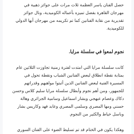
حصل الفنان ياسر العظمة ثلاث مرات على جوائز ذهبية في
مهرجان القاهرة بفضل تميزه بأعماله الكوميدية، ونال جوائز
تقديرية من نقابة الفنانين كما تم تكريمه من مهرجان أبها الدولي
للكوميدية.
نجوم لمعوا في سلسلة مرايا.
كانت سلسلة مرايا التي امتدت لفترة زمنية تجاوزت الثلاثين عام
بمثابة نقطة انطلاق لبعض الفنانين الشباب ونقطة تحول في
المسيرة الفنية لبعض الفنانين الذين أثبتوا مواهبهم وقدراتهم
للجمهور، ومن أهم نجوم وأبطال سلسلة مرايا سليم كلاس وحسن
دكاك وعصام عبهجي وبشار اسماعيل وسامية الجزائري وهالة
حسني ومها المصري وسلمى المصري وعابد فهد وكاريس بشار
وباسل خياط والكثير من النجوم.
وهكذا يكون في الختام قد تم تسليط الضوء على الفنان السوري