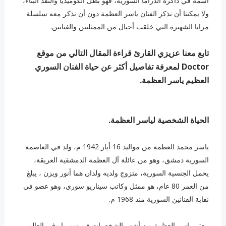
اسمه في ذاكرة الدراما السورية، فهو بطل الكوميديا والنقد البناء،
ولا يمكننا أن نذكر الفنان ياسر العظمة دون أن نذكر معه سلسلة
مرايا الشهيرة التي خلقت أجيال من الممثليين والفنانين.
تابع معنا عزيزي القارئ قراءة المقال التالي من موقع
Doctor لمعرفة تفاصيل أكثر عن حياة الفنان السوري
العظيم ياسر العظمة.
الحياة الشخصية لياسر العظمة.
ياسر محمد العظمة من مواليد 16 أيار 1942 م، ولد في العاصمة
السورية دمشق، وهو من عائلة آل العظمة الدمشقية العريقة،
يحمل الجنسية السورية، متزوج ولديه ولدان هما أنور ويزن ، يبلغ
من العمر 80 عام، هو ممثل وكاتب سيناريو سوري، وهو عضو في
نقابة الفنانين السورية منذ 1968 م.
يعتبر ياسر العظمة من أشهر الشخصيات في سوريا وفي العالم