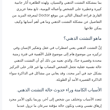
بما بمشكلة التشتت الذهني والنسيان، ولهذه الظاهرة أثار جانبية
كبيرة وخطيرة على الشخص وأعماله اليومية، تابع معنا عزيزي
القارئ قراءة المقال التالي من موقع Doctor لمعرفة المزيد من
التفاصيل عن مشكلة التشتت الذهني وما هي أهم أسبابها وكيف
يمكن علاجها.
ماهو التشتت الذهني؟
إنَّ التشتت الذهني يعني اضطراب في عقل وتفكير الإنسان وفي
تركيزه من موضوع هام إلى موضوع قليل الأهمية في فترة زمنية
محددة وقصيرة جدًا، والذي نعنيه من ذلك أي أن التشتت الذهني
حالة نفسية عقلية تجعل الشخص المصاب بها غير قادر على التركيز
بشكل جيد في أمر محدد، وقد يعاني من مشاكل في الذاكرة سواء
الذاكرة القصيرة الأمد أو الطويلة.
الأسباب الكامنة وراء حدوث حالة التشتت الذهني.
تتعدد الأسباب وتختلف من شخص إلى آخر، وربما يكون الأمر مجرد
إرهاق نفسي وتعب وتكون حالة مؤقتة سرعان ما تزول عندما