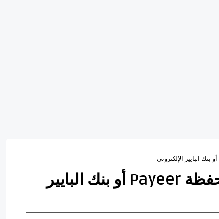
كل ما تريد معرفته عن محفظة Payeer أو بنك البايير