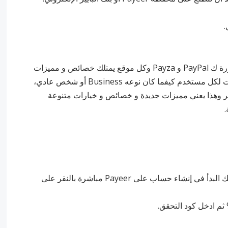
.
وهو عبارة عن بنك مثله مثل البنوك الأخرى المشهورة ك PayPal و Payza وكل موقع يمتلك خصائص و مميزات
مختلفة عن غيره من خلال ما يتم تقديمه من خدمات لكل مستخدم كيفما كان نوعه Business أو شخص عادي،
 Payeer أكثر من ذلك بكثير وهذا يعني مميزات جديدة و خصائص و خيارات متنوعة
.
2. ‏ ثم بعد النقر على الرابط أعلاه رابط الموقع يمكنك البدأ في إنشاء حساب على Payeer مباشرة بالنقر على