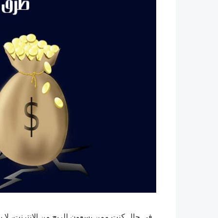
في حال كنت ممن يسعون للربح من الإنترنت، لا بد أن تتطلع على محفظة r