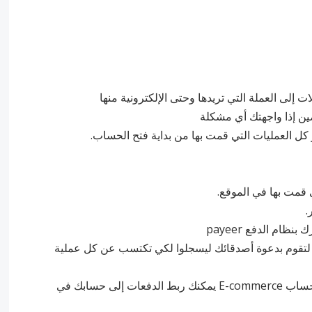
حالة الدعوة لتقوم بدعوة أصدقائك ليسجلوا لكي تكتسب عن كل عملية
-وأخيراً Mass Payments حيث أنه إذا كنت تملك حساب E-commerce يمكنك ربط الدفعات إلى حسابك في