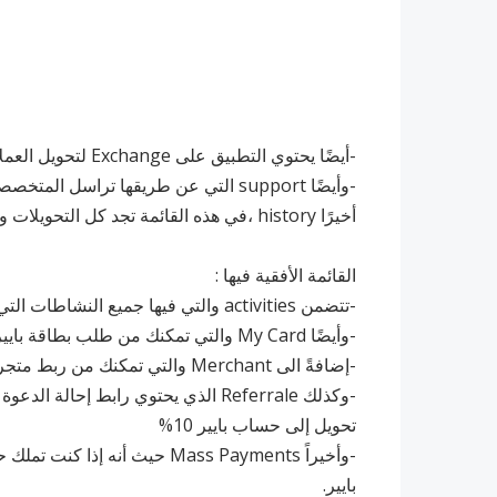
-أيضًا يحتوي التطبيق على Exchange لتحويل العملات إلى العملة التي تريدها وحتى الإلكترونية منها
-وأيضًا support التي عن طريقها تراسل المتخصصين إذا واجهتك أي مشكلة
أخيرًا history ،في هذه القائمة تجد كل التحويلات و كل العمليات التي قمت بها من بداية فتح الحساب.
القائمة الأفقية فيها :
-تتضمن activities والتي فيها جميع النشاطات التي قمت بها في الموقع.
-وأيضًا My Card والتي تمكنك من طلب بطاقة بايير.
-إضافةً الى Merchant والتي تمكنك من ربط متجرك بنظام الدفع payeer
-وكذلك Referrale الذي يحتوي رابط إ
تحويل إلى حساب بايير 10%
بايير.