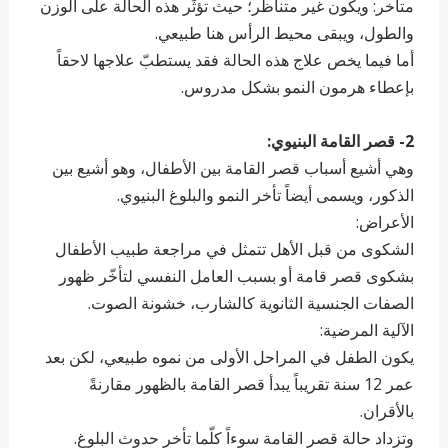
متأخر: ويكون غير متناظر؛ حيث تؤثِّر هذه الحالة على الوزن
والطول، ويبقى محيط الرأس هنا طبيعي.
أما فيما يخص علاج هذه الحالة فقد يستطبّ علاجها لاحقاً
بإعطاء هرمون النمو بشكل مدروس.
2- قصر القامة البنيوي:
وهي أشيع أسباب قصر القامة بين الأطفال، وهو أشيع بين
الذكور، ويسمى أيضاً تأخر النمو والبلوغ البنيوي.
الأعراض:
الشكوى من قبل الأهل تتمثل في مراجعة طبيب الأطفال
بشكوى قصر قامة أو بسبب العامل النفسي لتأخّر ظهور
الصفات الجنسية الثانوية كالشارب، خشونة الصوت.
الآلية المرضية:
يكون الطفل في المراحل الأولى من نموه طبيعي، لكن بعد
عمر 12 سنة تقريباً يبدأ قصر القامة بالظهور مقارنةً
بالأقران.
وتزداد حالة قصر القامة سوءاً كلّما تأخر حدوث البلوغ.