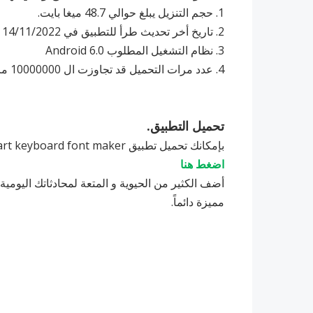
1. حجم التنزيل يبلغ حوالي 48.7 ميغا بايت.
2. ‏تاريخ أخر تحديث طرأ للتطبيق في 14/11/2022 .
3. ‏نظام التشغيل المطلوب 6.0 Android
4. ‏عدد مرات التحميل قد تجاوزت ال 10000000 مرة.
تحميل التطبيق.
بإمكانك تحميل تطبيق Font art keyboard font maker بشكل مجاني من خلال الرابط الفوري المباشر
اضغط هنا
أضف الكثير من الحيوية و المتعة لمحادثاتك اليومي
مميزة دائماً.