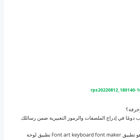
زخرفة؟
ومًا في إدراج الملصقات والرموز التعبيرية ضمن رسائلك
سنقدم لك أفصل تطبيق لوحة مفاتيح لعام 2023 وهو تطبيق Font art keyboard font maker تطبيق لوحة