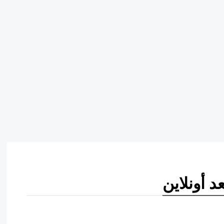
د أونلاين