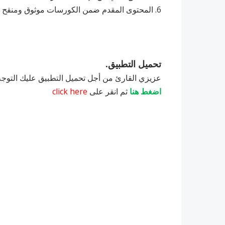
6. ‏المحتوى المقدم ضمن الكورسات موثوق ومنقح من قبل أهم وأمهر الخبراء والمتخصصين.
تحميل التطبيق.
عزيزي القارئ من أجل تحميل التطبيق عليك التوجه إلى موقع Apkpure من خلا
اضغط هنا
ثم انقر على
click here