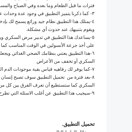
فترات ما قبل الطعام وما بعده وفي الصباح والمساء
٣- كما ذكرنا يتميز التطبيق في وجود عدة وحدات عالمية نستطيع أن نقرا قيمة السكر من خلالها.
٤-يمتلك هذا التطبيق نظام جيد ورائع يسمح لك بإ
ويقوم بتنبيهك عند حدوث أي مشكلة.
٥-يساعدك هذا التطبيق في تدبير مرض السكري 
على أخذ جرعة الأنسولين في الوقت المناسب كما 
٦-هذا التطبيق يعتني بنظامك الصحي الغذائي ويجعل
السكري أو تخفف من الأعراض
٧-كما يوفر لك رفاهيه قياس بقية موجودات الدم البروتين والهيموجلوبين و غيره
٨-بعد فترة من تحميل التطبيق سوف تصبح إنسان 
السكري كما ستستطيع أن تعرف الفرق بين كل من السكري نمط
٩-سيجيب هذا التطبيق عن أغلب الاسئلة التي تطرح حول مرض السكري.
تحميل التطبيق.
من خلال الرابط التالي