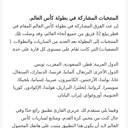
المنتخبات المشاركة في بطولة كأس العالم.
إن عدد الفرق المشاركة في بطولة كأس العالم المقام في
قطر يبلغ 32 فريق من جميع أنحاء العالم، وقد وصلت تلك
المنتخبات إلى البطولة بعد العديد من المباريات والبطولات (
التصفيات) التي كانت تقام على مستوى كل قارة على حدة.
الدول العربية: قطر، السعودية، المغرب، تونس.
الدول الأخرى: البرتغال، ألمانيا، فرنسا، الدنمارك، السنغال،
غانا، بولندا، الأرجنتين، الكاميرون، صربيا، إسبانيا، بلجيكا،
سويسرا، كرواتيا، إنجلترا، البرازيل، هولندا، الإكوادور، كوريا
الجنوبية، أوروغواي، إيران، اليابان.
وفيما يلي سنقدم لك عزيزي القارئ تطبيق رائع جدًا وفي
حال كنت من محبي كرة القدم، ومتابع لمباريات كأس
العالم لابد أن يكون هذا التطبيق مثبت على هاتفك المحمول.