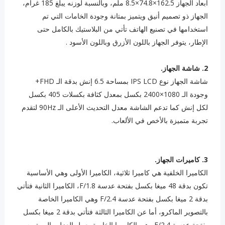
أبعاد الجهاز 162.5×74.8×8.5 ملم، وبالنسبة لوزنه يبلغ 185 غرام،
الجهاز ذو تصميم أنيق ويتميز بمتانة وجودة الخامات التي تم
استخدامها في تصنيع الهاتف تأتي من البلاستيك بالكامل حتى
الإطار، يتوفر الجهاز باللون الأزرق وباللون الأسود .
2. شاشة الجهاز.
شاشة الجهاز نوع IPS LCD بمساحة 6.5 إنش بدقة الـ FHD+
وجودة الـ 1080×2400 بكسل بمعدل كثافة بكسلات 405 بكسل
لكل إنش كما تدعم الشاشة معدل التحديث الأعلى الـ 90Hz لتقدم
تجربة متميزة بالأخص في الألعاب.
3. كاميرات الجهاز.
الكاميرا الخلفية هي كاميرا ثلاثية، الكاميرا الأولى وهي الأساسية
تكون بدقة 48 ميغا بكسل بفتحة عدسة F/1.8، الكاميرا الثانية فتأتي
بدقة 2 ميغا بكسل بفتحة عدسة F/2.4 وهي الكاميرا الخاصة
بالتصوير الماكرو، أما عن الكاميرا الثالثة فتأتي بدقة 2 ميغا بكسل
بفتحة عدسة F/2.4 وهي الكاميرا الخاصة بعمل العزل والبورتريه