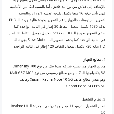
بالإضافة إلى فلاش من نوع ليد فلاش، أما بالنسبة للكاميرا الأمامية
فهي تأتي بدقة 16 ميغا بكسل بفتحة عدسة F/2.1 ، وبالنسبة
لتصوير الفيديوهات فالجهاز يدعم التصوير بجودة عالية جودة الـ FHD
بدقة 1080 بكسل بمعدل التقاط 30 إطار في الثانية الواحدة كما
يدعم التصوير بجودة الـ HD بدقة 720 بكسل بمعدل التقاط 30 إطار
في الثانية الواحدة كما يدعم التصوير الـ Slow Motion بجودة الـ
HD بدقة 720 بكسل بمعدل التقاط 120 إطار في الثانية الواحدة .
4. ‏معالج الجهاز.
معالج الجهاز من تصنيع شركة ميديا تيك من نوع Dimensity 700
5G بتكنولوجيا الـ 7 نانو مع معالج رسومي من نوع Mali-G57 MC2
وهو نفس معالج هاتف Xiaomi Redmi Note 10 5G وهاتف
Xiaomi Poco M3 Pro 5G .
5. ‏نظام التشغيل.
نظام التشغيل اندرويد 11 مع واجهة ريلمي الجديدة الـ Realme UI
2.0 .