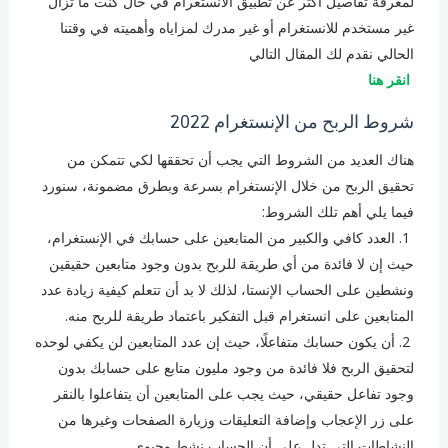
لمعرفة تفاصيل أكثر عن تطبيق الانستغرام ‏في حال كنت ما تزال
غير مستخدم للانستغرام أو غير مدرك لمزاياه وأهميته في وقتنا
الحالي نقدم لك المقال التالي
انقر هنا
شروط الربح من الإنستغرام 2022
هناك العديد من الشروط التي يجب أن تحققها لكي تتمكن من
تحقيق الربح من خلال الإنستغرام بسرعة وبطرق مضمونة، سنورد
فيما يلي أهم تلك الشروط:
1. العدد كافي والكبير من المتابعين على حسابك في الإنستغرام،
حيث إن لا فائدة من أي طريقة للربح بدون وجود متابعين حقيقين
ونشطين على الحساب الإنستا، لذلك لا بد أن تتعلم كيفية زيادة عدد
المتابعين على انستغرام قبل التفكير باعتماد طريقة للربح منه.
2. ‏أن يكون حسابك متفاعلًا، حيث إن عدد المتابعين لن يكفي لوحده
لتحقيق الربح فلا فائدة من وجود مليون متابع على حسابك بدون
وجود تفاعل حقيقي، حيث يجب على المتابعين أن يتفاعلوا بالنقر
على زر الإعجاب وإضافة التعليقات وزيارة الصفحات وغيرها من
النشاطات التي تدل على أن الحساب نشط وحيوي.