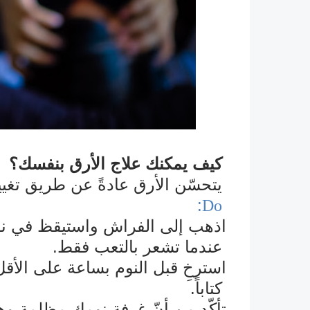
كيف يمكنك علاج الأرق بنفسك؟
يتحسّن
الأرق عادةً عن طريق تغيي
:
Do
اذهب إلى الفراش واستيقظ في ن
ü
عندما تشعر بالتعب فقط.
استرخِ قبل النوم بساعة على الأقل
ü
كتاباً.
تأكّد من أنّ غرفة نومك مظلمة وها
ü