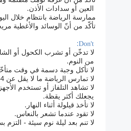
العين أو سدادات الأذن.
ممارسة الرياضة بانتظام خلال اليو
ü
تأكّد من أنّ الوسائد والأغطية مري
ü
:
Don't
لا تدخ
û
من النوم.
لا تأكل وجبة دسمة في وقت متأخّر
û
لا تمارس الرياضة ما لا يقل عن 4 ساعات قبل النوم.
û
لا تشاهد التلفاز أو تستخدم الأجه
û
يجعلك أكثر يقظة.
لا تأخذ قيلولة أثناء النهار.
û
لا تقود عندما تشعر بالنعاس.
û
لا تنم بعد ليلة نوم سيئة - التزم 
û