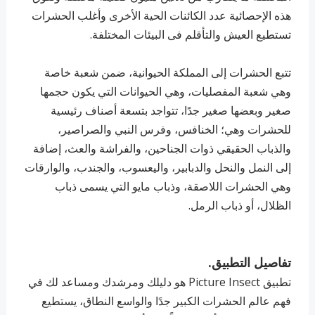
هذه الإحصائية عدد الكائنات الحية الأخرى وأغلب الحشرات
تستطيع العيش والتأقلم فى البيئات المختلفة.
تتبع الحشرات إلى المملكة الحيوانية، ضمن شعبة خاصة
وهي شعبة المفصليات، وهي الحيوانات التي يكون حجمها
صغير وبعضها صغير جدًا، تتواجد بتسعة أصناف رئيسية
للحشرات وهي؛ الخنافس، وفرس النبي والصراصير،
والذباب الحقيقي ذوات الجناحين، والفراشة والعث، إضافة
إلى النمل والنحل والدبابير، واليعسوب، والجندب، والوارقات
وهي الحشرات اللاصقة، وذباب مايو التي يسمى ذباب
الظلال، أو ذباب الرمل.
تفاصيل التطبيق.
تطبيق Picture Insect هو دليلك ومرشدك ومساعد لك في
فهم عالم الحشرات الكبير جدًا والواسع النطاق، يستطيع