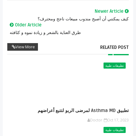
Newer Article
كيف يمكنني أن أصبح مندوب مبيعات ناجح ومحترف؟
Older Article
طرق العناية بالشعر و زيادة نموه و كثافته
View More
RELATED POST
تطبيقات طبية
تطبيق Asthma MD لمرضى الربو لتتبع أعراضهم
Doctor
Oct 17, 2023
تطبيقات طبية