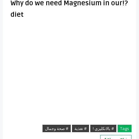
?!Why do we need Magnesium in our
diet
# صحة وجمال
# تغذية
# بالانكليزي !
Tags