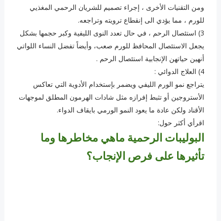
ومن التقنيات الأخرى ، إجراء تصميم للشريان الرحمي المغذيي
للورم ، مما يؤدي الى إنقطاع ترويته وتراجعه.
3) استئصال الرحم ، في حال تعدد النوى الليفية وكبر حجمها بشكل
يجعل الاستئصال المحافظ للورم صعب، وأيضاً تفضل النساء اللواتي
أنهين حياتهن الإنجابية استئصال الرحم .
4) العلاج الدوائي :
يتراجع نمو الورم الليفي ويضمر بإستخدام الأدوية التي تعاكس
الأستروجين أو تثبط إفرازه مثل شادات الهرمون المطلق لموجهات
الأقناد ولكن عادة ما يعود النمو الورمي بايقاف الدواء.
اقرأي أكثر حول:
البوليبات الرحمية ماهي مخاطرها وما
تأثيرها على فرص الإنجاب؟