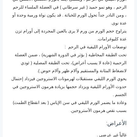
الرحم ، وهو نمو حميد ( غير سرطاني ) في العضلة الملساء للرحم
، ومن النادر جداً تحول الورم للخباثة . قد يكون نواة ورمية وحدة أو
عدة نوى.
يتراوح حجم الورم من ورم لا يرى بالعين المجردة إلى أورام تزن
عدة كليوغرامات.
توضعات الأورام الليفية في الرحم :
تحت الطبقة المخاطية ( بؤثر في الدورة الشهرية) ، ضمن العضلة
الرحمية (عادة لا يسبب أعراض)، تحت الطبقة المصلية ( ئودي
لانضغاط المثانة والمستقيم وآلام ظهر وآلام حوض ).
يحوي الورم الليفي مستقبلات لهرمونات الاستروجين فيزداد إحتمال
حدوث الأورام الليفية ويزداد حجمها بزيادة هرمون الاستروجين في
الجسم .
وعادة ما يضمر الورم الليفي في سن الإياس ( بعد انقطاع الطمث)
بسبب نقص هرمون الأستروجين.
الأعراض:
غالباً غير عرضي .