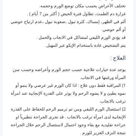
تختلف الأعراض بحسب مكان توضع الورم وحجمه.
غزارة دم الطمث، تطاول فترة الحيض ( أكثر من 7 أيام ) .
ألم في الظهر، إمساك، كثرة تبول ،صعوبة تبول ،عدم ارتياح حوضي
أو ألم حوضي.
قد يؤدي الورم الليفي لمشاكل في الانجاب والحمل .
يتم التشخيص عادة باستخدام الإيكو عبر المهبل.
العلاج :
يوجد عدة خيارات علاجية حسب حجم الورم وأعراضه وحسب سن
المرأة ورغبتها في الانجاب.
1) المراقبة فقط دون علاج : اذا كان الورم غير عرضي ولا ينمو أو
نموه بطيئ و لا يشوه الرحم ولا يوثر على القدرة الإنجابية عند امرأة
ترغب بالانجاب.
2) استئصال الورم الليفي ومن ثم ترميم الرحم للحفاظ على القدرة
الإنجابية لدى امرأة ترغب بالانجاب . قد تجرى الجراحة تنظيرياً او
جراحة تقليدية مع بقاء وجود احتمال لاستئصال الرحم خلال الجراحة
نتيجة النزف الغزير للورم .