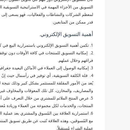
التسويق من الأجزاء المهمة في الاستراتيجية التسويقية
لمعظم الشركات والنشاطات والفعاليات، فهو يسعى إلى ا
قدر ممكن من المتابعين. ‏
أهمية التسويق الإلكتروني.
1. تكمن أهمية التسويق الإلكتروني باستمرارية البيع في كافة الأوقات، حيث لا يرتبط البيع في أوقات محددة.
2. ‏ إمكانية التسويق للمنتجات في كافة الأوقات دون ت
فراغهم وخلال عملهم.
3. ‏إمكانية الوصول إلى العملاء في الأماكن البعيدة جغرافياً، حيث إن التسويق الإلكتروني لا ينحصر على منطقة محددة.
4. ‏ قلة الكلفة التسويقية، أي توفير في رأسمال حيث 
يُعد من الأمور المقلقة للمستثمر بشكل كبير وذلك نتيجة لل
والمصاريف، والمخازن، كل تلك المعوقات والمخاوف غير 
5. ‏عرض المنتج الملائم للمشتري من خلال التعرف على
المنتجات، والخدمات لكل مجموعة من العملاء وزيادة مُعد
6. ‏استمرارية العلاقة بين المُسوق والمشتري بعد عملية 
مع المُسوقين، وهذه العلاقة تُثبت عن طريق تسويق المنتج
عملية الشراء مُستقبلاً.