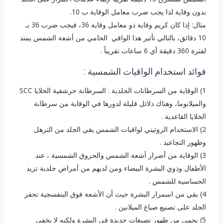
بدون وقاية لذا يجب ضرب معامل الوقاية ب 10.
مثال: إذا كان كريم وقاية ذو معامل وقاية 36، فيجب ضرب 36 بـ
10 دقائق، بالتالي تأثير هذا الواقي الحامي من أشعة الشمس يمتد
لفترة 360 دقيقة أي 6 ساعات تقريباً .
فوائد استخدام الواقيات الشمسية :
1) الوقاية من السرطانات الجلدية : السرطانة حرشفية الخلايا SCC
والميلانوما، وهناك دلائل قليلة لدورها في الوقاية من سرطانة
الخلايا القاعدية .
2) الاستخدام الروتيني لواقيات الشمس يقي الجلد من الترهل
وظهور التجاعيد .
3) الوقاية من أضرار أشعة الشمس والحروق الشمسية ، عند
الأطفال وذوي البشرة البيضاء ومن لديهم من أمراض جلدية تزيد
الحساسية للشمس .
4) يقي من اسمرار البشرة حيث أن الأشعة فوق البنفسجية تحفز
الجلد على تصنيع صباغ الميلانين .
5) يحمي من ظهور تصبغات جديدة في البشرة ولكنه لا يخفي