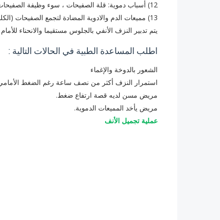
12) أسباب دموية: قلة الصفيحات ، سوء وظيفة الصفيحات ، واحيانا سرطانات الدم والناعور .
13) مميعات الدم والادوية المضادة لتجمع الصفيحات (الكلوبيدوغريل ، الأسبرين )
يتم تدبير النزف الأنفي بالجلوس مستقيما والانحناء للأما
اطلب المساعدة الطبية في الحالات التالية :
الشعور بالدوخة والإغماء
استمرار النزف أكثر من نصف ساعة رغم الضغط الأمامي
مريض مسن لديه قصة ارتفاع ضغط.
مريض يأخد المميعات الدموية.
عملية تجميل الأنف