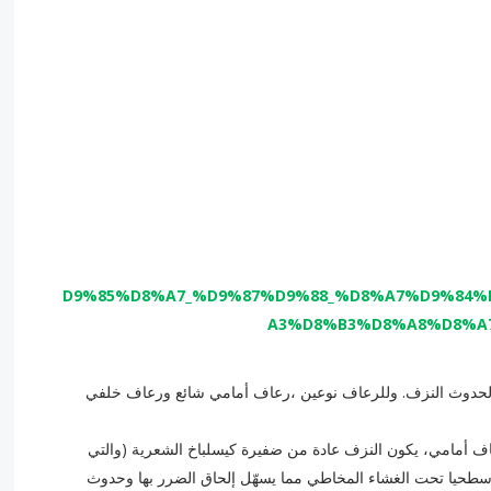
يل لحدوث النزف. وللرعاف نوعين ،رعاف أمامي شائع ورعاف خلفي
أمامي، وهو الأشيع حيث 90% من الرعاف أمامي، يكون النزف عادة من ضفيرة كيسلباخ الشعرية (والتي
 سطحيا تحت الغشاء المخاطي مما يسهّل إلحاق الضرر بها وحدوث