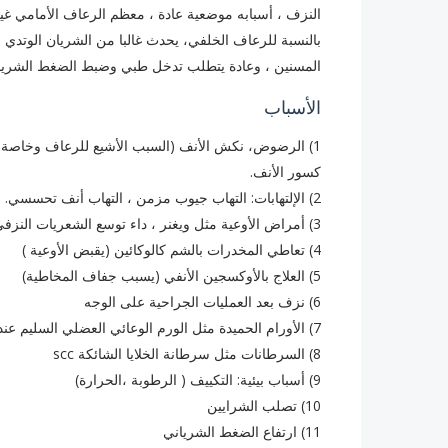
النزف ، أسبابه موضعية عادة ، معظم الرعاف الأمامي غير 
بالنسبة للرعاف الخلفي، يحدث غالبا من الشريان الوتدي ا
المسنين ، وعادة يتطلب تدخل طبي وضبط الضغط الشريا
الأسباب
1) الرضوض، نكش الأنف (السبب الأشيع للرعاف وخاصة 
كسور الأنف.
2) الإلتهابات: التهاب جيوب مزمن ، التهاب أنف تحسسي.
3) أمراض الأوعية مثل ويغنر ، داء توسع الشعريات النزفي الوراثي.
4) تعاطي المخدرات بالشم كالوكائين (يقبض الأوعية )
5) العلاج بالأوكسجين الأنفي (يسبب جفاف المخاطية)
6) نزف بعد العمليات الجراحية على الوجه
7) الأورام الحميدة مثل الورم الوعائي العضلي السليم عند الشباب
8) السرطانات مثل سرطانة الخلايا الشائكة scc
9) أسباب بيئية: التكييف ( الرطوبة ،الحرارة)
10) تصلب الشرايين
11) ارتفاع الضغط الشرياني