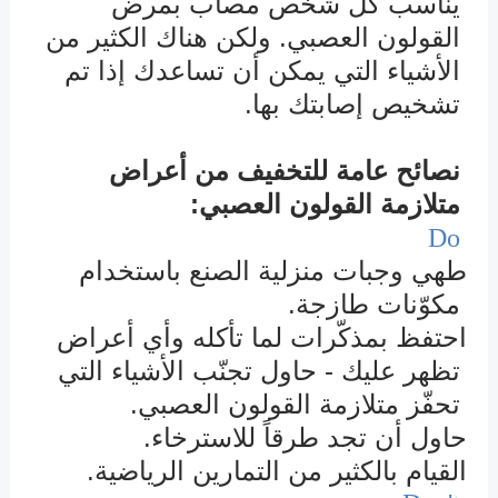
يناسب كل شخص مصاب بمرض
القولون العصبي. ولكن هناك الكثير من
الأشياء التي يمكن أن تساعدك إذا تم
تشخيص إصابتك بها.
نصائح عامة للتخفيف من أعراض
متلازمة القولون العصبي:
Do
طهي وجبات منزلية الصنع باستخدام
ü
مكوّنات طازجة.
احتفظ بمذكّرات لما تأكله وأي أعراض
ü
تظهر عليك - حاول تجنّب الأشياء التي
تحفّز متلازمة القولون العصبي.
حاول أن تجد طرقاً للاسترخاء.
ü
القيام بالكثير من التمارين الرياضية.
ü