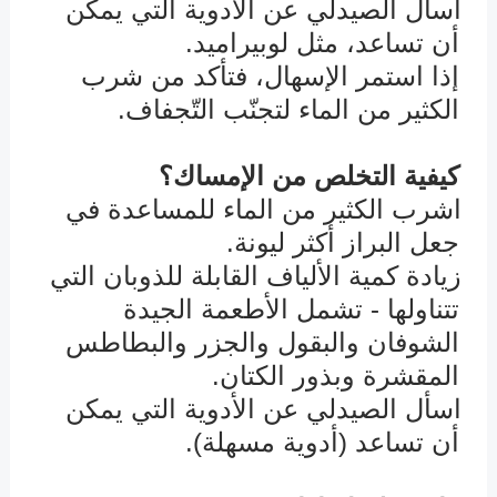
اسأل الصيدلي عن الأدوية التي يمكن
û
أن تساعد، مثل لوبيراميد.
إذا استمر الإسهال، فتأكد من شرب
الكثير من الماء لتجنّب التّجفاف.
كيفية التخلص من الإمساك؟
اشرب الكثير من الماء للمساعدة في
û
جعل البراز أكثر ليونة.
زيادة كمية الألياف القابلة للذوبان التي
û
تتناولها - تشمل الأطعمة الجيدة
الشوفان والبقول والجزر والبطاطس
المقشرة وبذور الكتان.
اسأل الصيدلي عن الأدوية التي يمكن
û
أن تساعد (أدوية مسهلة).