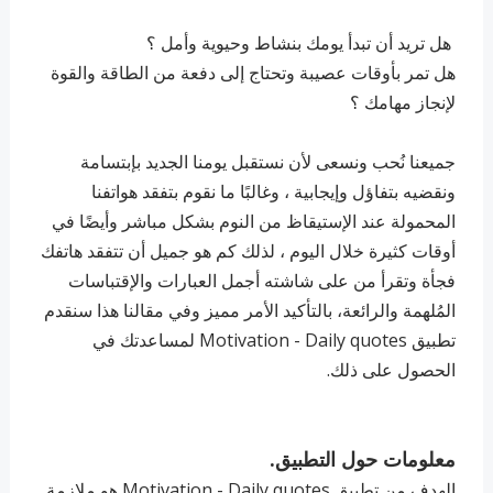
هل تريد أن تبدأ يومك بنشاط وحيوية وأمل ؟
هل تمر بأوقات عصيبة وتحتاج إلى دفعة من الطاقة والقوة
لإنجاز مهامك ؟
جميعنا نُحب ونسعى لأن نستقبل يومنا الجديد بإبتسامة
ونقضيه بتفاؤل وإيجابية ، وغالبًا ما نقوم بتفقد هواتفنا
المحمولة عند الإستيقاظ من النوم بشكل مباشر وأيضًا في
أوقات كثيرة خلال اليوم ، لذلك كم هو جميل أن تتفقد هاتفك
فجأة وتقرأ من على شاشته أجمل العبارات والإقتباسات
المُلهمة والرائعة، بالتأكيد الأمر مميز وفي مقالنا هذا سنقدم
تطبيق Motivation - Daily quotes لمساعدتك في
الحصول على ذلك.
معلومات حول التطبيق.
الهدف من تطبيق Motivation - Daily quotes هو ملازمة