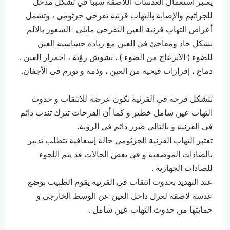
يعتبر استعمال العدسات اللاصقة سبباً في تشكل مدخل
للجراثيم والإصابة بالتهاب قرنية تقرحي جرثومي ، وتشمل
أعراض التهاب قرنية العين التقرحي مايلي : الشعور بالألم
بشكل حاد ومفاجئ في العين مع زيادة حساسية العين
للضوء ( الانزعاج من الضوء ) ، تشوش رؤية ، احمرار العين ،
دماع ، إفرازات قيحية من العين ، وذمة و تورم في الأجفان.
تتشكل قرحة في القرنية تكون عرضة للانثقاب و حدوث
التهاب عين شامل خطير و كما أن القرحات تترك تندب دائم
في القرنية و بالتالي ضرر دائم في الرؤية.
تعتبر التهاب القرنية الجرثومي حالة إسعافية تتطلب تدبير
بالصادات الموضعية و في بعض الحالات قد يتم اللجوء
للصادات الجهازية .
عند التهديد بحدوث انثقاب في القرنية يقوم الطبيب بوضع
عدسة لاصقة لعزل داخل العين عن الوسط الخارجي و
حمايتها من حدوث التهاب عين شامل .