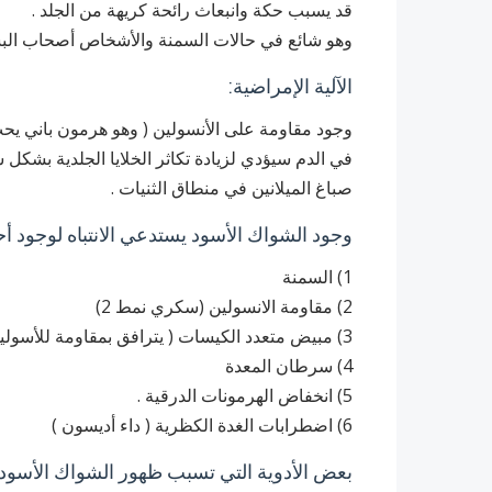
قد يسبب حكة وانبعاث رائحة كريهة من الجلد .
وهو شائع في حالات السمنة والأشخاص أصحاب البش
الآلية الإمراضية:
وجود مقاومة على الأنسولين ( وهو هرمون باني يحث ا
في الدم سيؤدي لزيادة تكاثر الخلايا الجلدية بشكل سر
صباغ الميلانين في منطاق الثنيات .
وجود الشواك الأسود يستدعي الانتباه لوجود أحد 
1) السمنة
2) مقاومة الانسولين (سكري نمط 2)
3) مبيض متعدد الكيسات ( يترافق بمقاومة للأسولين ).
4) سرطان المعدة
5) انخفاض الهرمونات الدرقية .
6) اضطرابات الغدة الكظرية ( داء أديسون )
بعض الأدوية التي تسبب ظهور الشواك الأسود 