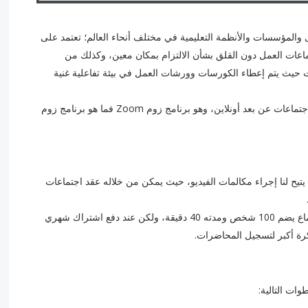
والمؤسسات والأنظمة التعليمية في مختلف أنحاء العالم؛ تعتمد على
ماعات العمل دون القلق بشأن الالتزام بمكان معين، وكذلك من
ات حيث يتم إعطاء الكورسات وورشات العمل في بيئة تفاعلية غنية
سنتعرف في مقالنا التالي على أهم تطبيقات التواصل والاجتماعات عن بعد أونلاين، وهو برنامج زوم Zoom فما هو برنامج زوم
كل بساطة بأنه برنامج يتيح لنا إجراء مكالمات الفيديو، حيث يمكن من خلاله عقد اجتماعات
النسخة المجانية من برنامج زووم للكمبيوتر تتيح عقد اجتماع يضم 100 شخص ومدته 40 دقيقة، ولكن عند دفع اشتراك شهري