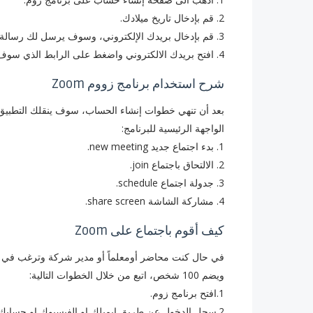
2. قم بإدخال تاريخ ميلادك.
3. قم بإدخال بريدك الإلكتروني، وسوف يرسل لك رسالة تأكيد عليه، وذلك أجل تفعيل حسابك.
4. ‏افتح بريدك الالكتروني واضغط على الرابط الذي سوف يصلك من برنامج زوم من اجل تفعيل حسابك.
شرح استخدام برنامج زووم Zoom
بعد أن تنهي خطوات إنشاء الحساب، سوف ينقلك التطبيق 
الواجهة الرئيسية للبرنامج:
1. بدء اجتماع جديد new meeting.
2. ‏الالتحاق باجتماع join.
3. ‏جدولة اجتماع schedule.
4. ‏مشاركة الشاشة share screen.
كيف أقوم باجتماع على Zoom
ويضم 100 شخص، اتبع من خلال الخطوات التالية:
1.افتح برنامج زوم.
2.سجل الدخول عن طريق ايميلك او الفيسبوك او حسابك على جوجل، وانقر على خيار انشاء اجتماع.