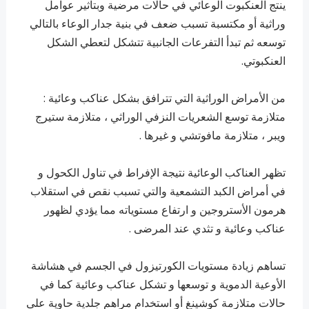
ينتج العنكبوت الوعائي في حالات مرضية وبتأثير عوامل
وراثية أو مكتسبة تسبب ضعف في بنية جدار الوعاء بالتالي
توسعه ثم تبدأ التفرعات الجانبية تتشكل لتعطي الشكل
العنكبوتي.
من الأمراض الوراثية التي تترافق بشكل عناكب وعائية :
متلازمة توسع الشعريات النزفي الوراثي ، متلازمة ستيرج
ويبر ، متلازمة مافوتشي و غيرها .
تظهر العناكب الوعائية نتيجة الإفراط في تناول الكحول و
في أمراض الكبد التشمعية والتي تسبب نقص في استقلاب
هرمون الأستروجين و ارتفاع مستوياته مما يؤدي لظهور
عناكب وعائية و تثدي عند المرضى .
تساهم زيادة مستويات الكورتيزول في الجسم في هشاشة
الأوعية الدموية و توسعها و تشكل عناكب وعائية كما في
حالات متلازمة كوشينغ أو استخدام مراهم جلدية حاوية على