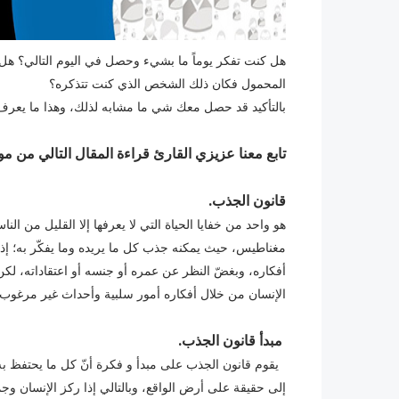
هل كنت تفكر يوماً ما بشيء وحصل في اليوم التالي؟ ه
المحمول فكان ذلك الشخص الذي كنت تتذكره؟
بالتأكيد قد حصل معك شي ما مشابه لذلك، وهذا ما يعرف 
تابع معنا عزيزي القارئ قراءة المقال التالي من موقع Doctor لمعرفة المزيد من التفاصيل عن قانون 
قانون الجذب.
هو واحد من خفايا الحياة التي لا يعرفها إلا القليل من النا
مغناطيس، حيث يمكنه جذب كل ما يريده وما يفكّر به؛ إذا
أفكاره، وبغضّ النظر عن عمره أو جنسه أو اعتقاداته، لكن
الإنسان من خلال أفكاره أمور سلبية وأحداث غير مرغوب ف
‏
مبدأ قانون الجذب.
‏
‏ ‏يقوم قانون الجذب على مبدأ و فكرة أنّ كل ما يحتفظ به 
إلى حقيقة على أرض الواقع، وبالتالي إذا ركز الإنسان و