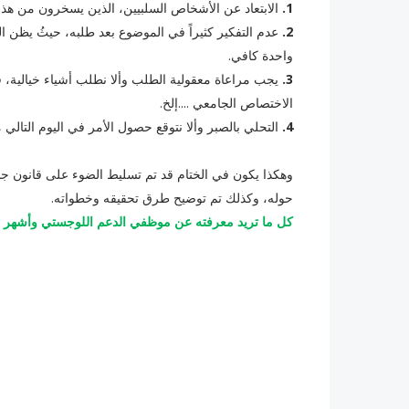
1.
الابتعاد عن الأشخاص السلبيين، الذين يسخرون من هذا 
2.
‏عدم التفكير كثيراً في الموضوع بعد طلبه، حيثُ يظن ا
واحدة كافي.
3.
‏يجب مراعاة معقولية الطلب وألا نطلب أشياء خيالية، 
الاختصاص الجامعي ....إلخ.
4. ‏
التحلي بالصبر وألا نتوقع حصول الأمر في اليوم التالي م
وهكذا يكون في الختام قد تم تسليط الضوء على قانون جذب
حوله، وكذلك تم توضيح طرق تحقيقه وخطواته.
كل ما تريد معرفته عن موظفي الدعم اللوجستي وأشهر م