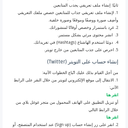
ثانيًا: إنشاء ملف تعريفي يجذب المتابعين
1. لإنشاء ملف تعريفي جذاب للمتابعين خصص ملفك التعريفي
وأضِف صورة ووصفًا وموقعًا وصورة خلفية.
2. ‏غرِد باستمرار وخصص أوقاتًا لمنشوراتك.
3. ‏ انشر محتوى مرئي بشكل مستمر.
4. ‏ دومًا استخدم الهاشتاغ (Hashtags) في تغريداتك.
5. ‏احرص على جذب المتابعين من خارج تويتر.
إنشاء حساب على التويتر (Twitter)
من أجل القيام بذلك عليك اتّباع الخطوات الآتية:
1. الانتقال إلى موقع الإلكتروني لتويتر من خلال النقر على الرابط
الآتي:
انقر هنا
أو تنزيل التطبيق على الهاتف المحمول من متجر غوغل بلاي من
خلال الرابط التالي
انقر هنا
2. ‏انقر على زر إنشاء حساب (Sign up) عند استخدام المتصفح، أو