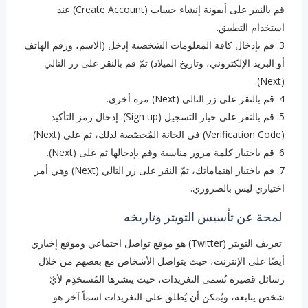
قم بالنقر على أيقونة إنشاء حساب (Create Account) عند
استخدام التطبيق.
3. قم بإدخال كافة المعلومات الشخصية ‏إدخل (الاسم، ورقم الهاتف
أو البريد الإلكتروني، وتاريخ الميلاد) ثمّ قم بالنقر على زر التالي
(Next).
4. ‏قم بالنقر على زر التالي (Next) مرة أخرى.
5. ‏قم بالنقر على خيار التسجيل (Sign up). إدخال رمز التأكيد
(Verification Code) في الخانة المُخصّصة لذلك، ثم على (Next).
6. ‏قم باختيار كلمة مرور مناسبة وقم بإدخالها ثم على (Next).
7. ‏قم باختيار اهتماماتك، ثمّ النقر على زر التالي (Next) وهي أمر
اختياري ليس بالضروري.
لمحة عن تأسيس التويتر وتاريخه ‏
تعريف التويتر (Twitter) هو موقع تواصل اجتماعي وموقع إخباري
أيضًا على الإنترنت، حيث يتواصل الأشخاص مع بعضهم من خلال
رسائل قصيرة تُسمى التغريدات، حيث ينشرها المُستخدِم لأيّ
شخص يتابعه، ويُمكن أن يُطلق على التغريدات اسماً آخر هو