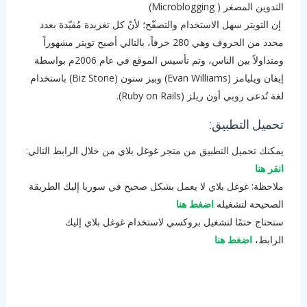
التدوين المصغر ( Microblogging) ‏
‏إن التويتر سهل الاستخدام والتصفّح؛ لأنّ كل تغريدة مُقيّدة بعدد
محدد من الحروف وهي 280 حرفاً، بالتالي أصبح تويتر مشهوراً
ومتداولاً بين الناس، وتم تأسيس الموقع في عام 2006م بواسطة
إيفان ويليامز (Evan Williams) وبيز ستون (Biz Stone) باستخدام
لغة تُدعى روبي أون ريلز (Ruby on Rails).
تحميل التطبيق:
يمكنك تحميل التطبيق من متجر غوغل بلاي من خلال الرابط التالي:
انقر هنا
ملاحظة: غوغل بلاي لا يعمل بشكل صحيح في سوريا إليك الطريقة
الصحيحة لتشغيله
اضغط هنا
ستحتاج حتمًا لتشغيل بروكسي لاستخدام غوغل بلاي إليك
الرابط،
اضغط هنا