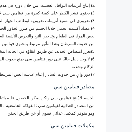
2) إنتاج أنزيمات النواقل العصبية، من خلال دوره في هدم الحمض الأميني التيروزين لتصنيع هرمون الأدرينالين
3) يحتوي قشر الكظر على كمية كبيرة من فيتامين سي لاستخدامه في تصنيع الهرمونات الستيروئيدية (كورتيزون والدوسترون)
3) ضروري في تصنيع أنزيمات ضرورية لوظائف الجهاز المناعي
4) مضاد أكسدة، يحمي خلايا الجسم من ضرر الجذور الح
بعض المواد في الطعام وتدخين التبغ والتعرض للأشعة الس
من حدوث السرطان وهذا التأثير مرتبط بمحتوى فيتامين س
5)يعزز امتصاص الحديد، عن طريق ابقاؤه في الحالة المختزلة ( يمتص الجسم الحديد الثنائي وهو الشكل المختزل للحديد) .
6) لايوجد دليل حاليًا على دور فيتامين سي بمنع حدوث ا
الزكام وشدته.
7) دور واقٍ من حدوث الساد ( إعتام عدسة العين المرتبط بالعمر)، وذلك لخصائص الفيتامين المضاد للأكسدة .
مصادر فيتامين سي:
الجسم لا يُنتج فيتامين سي ولكن يمكن الحصول عليه باتب
من المصادر الغذائية لفيتامين سي : الفواكه الحامضية ، ا
وهو متوفر كمكمل غذائي فموي أو عن طريق الحقن.
مكملات فيتامين سي: