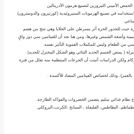
رة حيث للجذور الحرة أثر مسرطن على الخلايا وهي تنتج من هضم
ينية وأشعة الشمس وغيرها، ومن هنا نجد أن للفيتامين سي دور واقٍ
ي من الطعام وليس للمكملات الفموية التأثير نفسه.
لزكام ولكن الدراسات أثبتت أن الجرعات المنتظمة منه تقلل من فترة
اع نظام غذائي سليم يتضمن الخضروات والفواكه الطازجة.
لطماطم، البطاطس، الفليفلة ، السبانخ ،الكرنب،البروكلي.