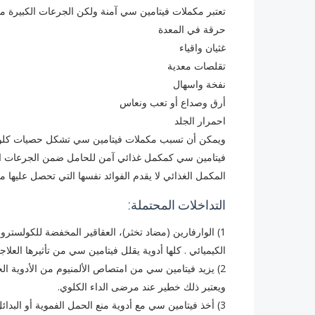
تعتبر مكملات فيتامين سي آمنة ولكن الجرعات الكبيرة من
حرقة في المعدة
غثيان واقياء
تقلصات معدية
نفخة واسهال
أرق وصداع أو تعب ونعاس
احمرار الجلد
ويمكن أن تسبب مكملات فيتامين سي تشكل حصيات كلوي
فيتامين سي كمكمل غذائي آمن للحامل ضمن الجرعات ال
المكمل الغذائي لا يقدم الفوائد نفسها التي تحصل عليها من
التداخلات المحتملة:
1) الوارفارين (مضاد تخثر)، العقاقير المخفضة للكولسترول
الكيميائي . كلها أدوية يقلل فيتامين سي من تأثيرها العلاجي
2) يزيد فيتامين سي من امتصاص الألمنيوم من الأدوية الح
ويعتبر ذلك خطير عند مرضى الداء الكلوي.
3) أخذ فيتامين سي مع أدوية منع الحمل الفموية أو البدائل الهرمونية للاستروجين ، يزيد من مستويات هرمون الاستروجين