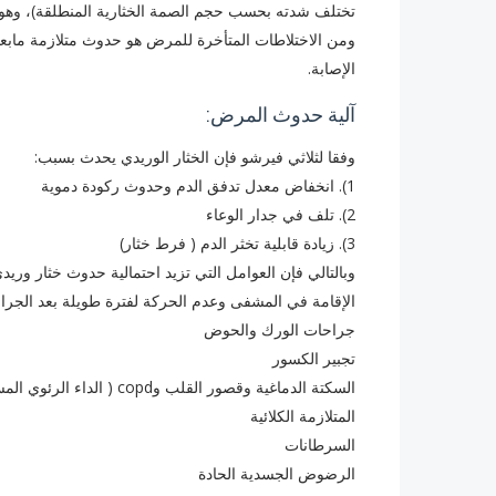
تختلف شدته بحسب حجم الصمة الخثارية المنطلقة)، وهو 
ومن الاختلاطات المتأخرة للمرض هو حدوث متلازمة مابعد
الإصابة.
آلية حدوث المرض:
وفقا لثلاثي فيرشو فإن الخثار الوريدي يحدث بسبب:
1). انخفاض معدل تدفق الدم وحدوث ركودة دموية
2). تلف في جدار الوعاء
3). زيادة قابلية تخثر الدم ( فرط خثار)
وبالتالي فإن العوامل التي تزيد احتمالية حدوث خثار وري
الإقامة في المشفى وعدم الحركة لفترة طويلة بعد الجراحا
جراحات الورك والحوض
تجبير الكسور
السكتة الدماغية وقصور القلب وcopd ( الداء الرئوي المسد المزمن)
المتلازمة الكلائية
السرطانات
الرضوض الجسدية الحادة