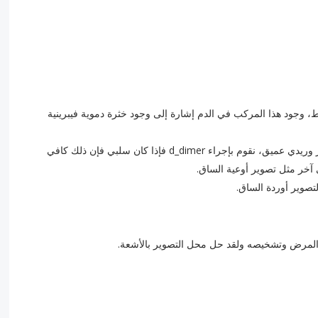
ط، وجود هذا المركب في الدم إشارة إلى وجود خثرة دموية فيبرينية
في حال كان المريض يحمل خطورة منخفضة لتشكل خثار وريدي عميق، نقوم بإجراء d_dimer فإذا كان سلبي فإن ذلك كافي
 آخر مثل تصوير أوعية الساق.
يم المرض وتشخيصه ولقد حل محل التصوير بالأشعة.