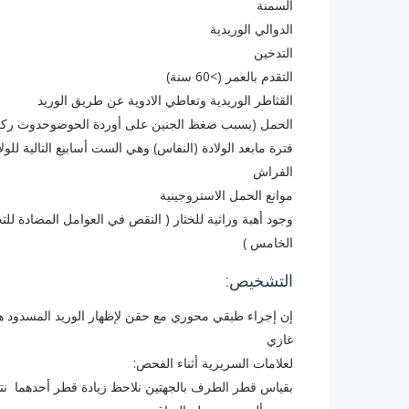
السمنة
الدوالي الوريدية
التدخين
التقدم بالعمر (>60 سنة)
القثاطر الوريدية وتعاطي الادوية عن طريق الوريد
الحمل (بسبب ضغط الجنين على أوردة الحوضوحدوث ركود
فترة مابعد الولادة (النفاس) وهي الست أسابيع التالية لل
الفراش
موانع الحمل الاستروجينية
الخامس )
التشخيص:
إن إجراء طبقي محوري مع حقن لإظهار الوريد المسدود هو 
غازي
لعلامات السريرية أثناء الفحص:
بقياس قطر الطرف بالجهتين نلاحظ زيادة قطر أحدهما نتيج