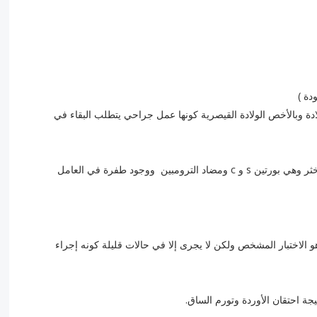
ة )
ولادة وبالأخص الولادة القيصرية كونها عمل جراحي يتطلب البقاء في
وجود أهبة وراثية للخثار ( النقص في العوامل المضادة للتخثر وهي بورتين s و c ومضاد الترومبين ووجود طفرة في العامل
الاختبار المشخص ولكن لا يجرى إلا في حالات قليلة كونه إجراء
ة احتقان الأوردة وتورم الساق.